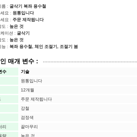
이름 :
굴삭기 복좌 용수철
세요 :
원통입니다
세요 :
주문 제작됩니다
강도 :
높은 것
케이션 :
굴삭기
강도 :
높은 것
기능 :
복좌 용수철, 체인 조절기, 조절기 봄
인 매개 변수 :
변수
기술
원통입니다
12개월
즈
주문 제작됩니다
강철
검정색
처리
끝마무리
용량
높은 것