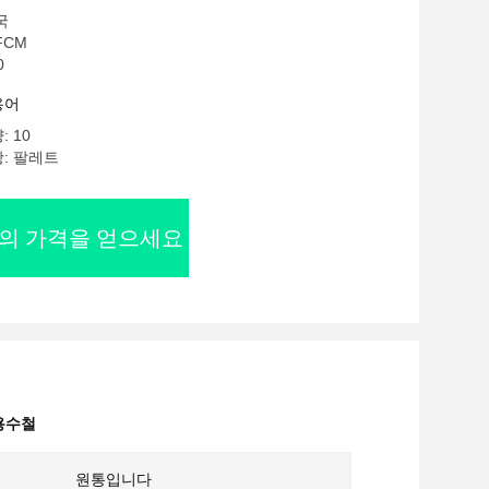
국
FCM
0
용어
 10
: 팔레트
의 가격을 얻으세요
용수철
원통입니다