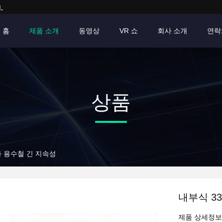
.
홈
제품 소개
동영상
VR 쇼
회사 소개
연락
상품
좌 용수철 긴 지속성
내부식 3
제품 상세정보