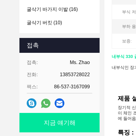
굴삭기 바가지 이발
(16)
부식 저
굴삭기 버킷
(10)
부하 용
보증:
접촉
내부식 330
접촉:
Ms. Zhao
내부식인 장기
전화:
13853728022
팩스:
86-537-3167099
제품 설
장기적 신
이 체인 
에 들어옵
지금 얘기해
특징 :