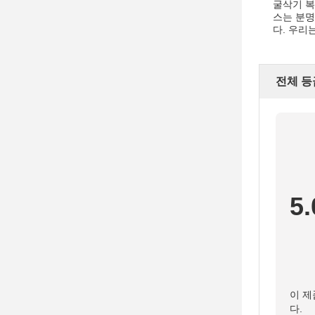
굴삭기 복
스는 분명
다. 우리
전체 등
5.
이 제
다.