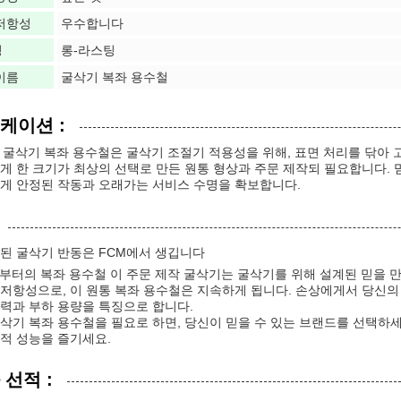
저항성
우수합니다
성
롱-라스팅
이름
굴삭기 복좌 용수철
케이션 :
30 굴삭기 복좌 용수철은 굴삭기 조절기 적용성을 위해, 표면 처리를 닦
게 한 크기가 최상의 선택로 만든 원통 형상과 주문 제작되 필요합니다. 믿을
게 안정된 작동과 오래가는 서비스 수명을 확보합니다.
된 굴삭기 반동은 FCM에서 생깁니다
부터의 복좌 용수철 이 주문 제작 굴삭기는 굴삭기를 위해 설계된 믿을 만
저항성으로, 이 원통 복좌 용수철은 지속하게 됩니다. 손상에게서 당신의
력과 부하 용량을 특징으로 합니다.
삭기 복좌 용수철을 필요로 하면, 당신이 믿을 수 있는 브랜드를 선택하세요 
적 성능을 즐기세요.
선적 :