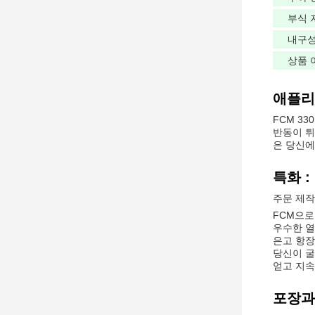
부식 
내구
상품 
애플리
FCM 3
반동이 튀
은 당신에
특화 :
주문 제작
FCM으로
우수한 열
은고 항장
당신이 굴
얻고 지속
포장과 