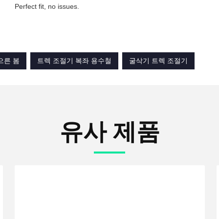
Perfect fit, no issues.
으른 봄
트렉 조절기 복좌 용수철
굴삭기 트렉 조절기
유사 제품