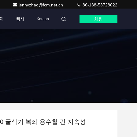
jennyzhao@fcm.net.cn
86-138-53728022
처
행사
채팅
Korean
30 굴삭기 복좌 용수철 긴 지속성