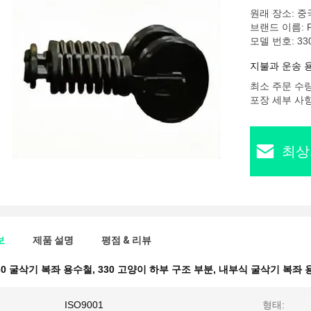
원래 장소: 중
브랜드 이름: 
모델 번호: 33
지불과 운송 
최소 주문 수량:
포장 세부 사항
최상
보
제품 설명
평점 & 리뷰
30 굴삭기 복좌 용수철
,
330 고양이 하부 구조 부분
,
내부식 굴삭기 복좌 
ISO9001
형태: