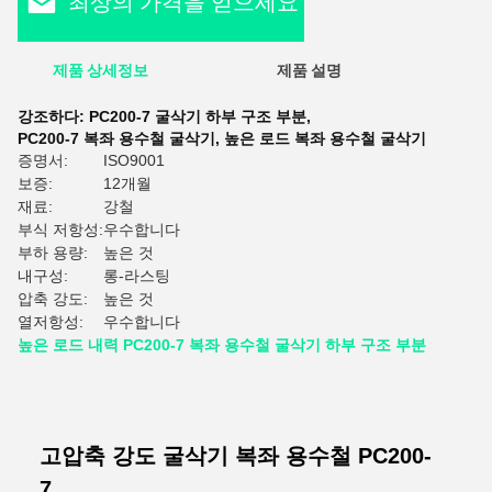
최상의 가격을 얻으세요
제품 상세정보
제품 설명
평
강조하다:
PC200-7 굴삭기 하부 구조 부분
,
PC200-7 복좌 용수철 굴삭기
,
높은 로드 복좌 용수철 굴삭기
증명서:
ISO9001
보증:
12개월
재료:
강철
부식 저항성:
우수합니다
부하 용량:
높은 것
내구성:
롱-라스팅
압축 강도:
높은 것
열저항성:
우수합니다
높은 로드 내력 PC200-7 복좌 용수철 굴삭기 하부 구조 부분
고압축 강도 굴삭기 복좌 용수철 PC200-
7