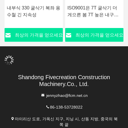
내부식 330 굴삭기 복좌 용
ISO9001은 7T 굴삭기 더
수철 긴 지속성
게으른 봄 7T 높은 내구성
을 증명했습니다
요
최상의 가격을 얻으세요
최상의 가격을 얻으세요
Shandong Fivecreation Construction
Machinery.Co., Ltd.
jennyzhao@fcm.net.cn
86-138-53728022
마이리산 도로, 가옥신 지구, 지닝 시, 산동 지방, 중국의 북
쪽 끝