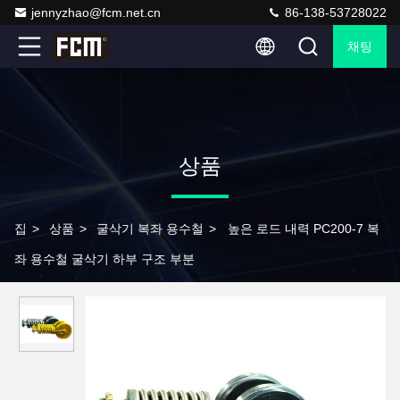
jennyzhao@fcm.net.cn
86-138-53728022
채팅
상품
집
>
상품
>
굴삭기 복좌 용수철
>
높은 로드 내력 PC200-7 복
좌 용수철 굴삭기 하부 구조 부분