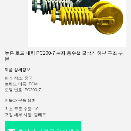
높은 로드 내력 PC200-7 복좌 용수철 굴삭기 하부 구조 부
분
제품 상세정보
원래 장소: 중국
브랜드 이름: FCM
모델 번호: PC200-7
지불과 운송 용어
최소 주문 수량: 10
포장 세부 사항: 팔레트