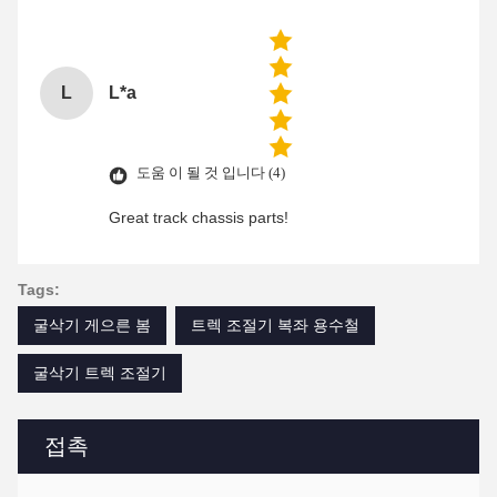
L
L*a
도움 이 될 것 입니다 (4)
Great track chassis parts!
Tags:
굴삭기 게으른 봄
트렉 조절기 복좌 용수철
굴삭기 트렉 조절기
접촉