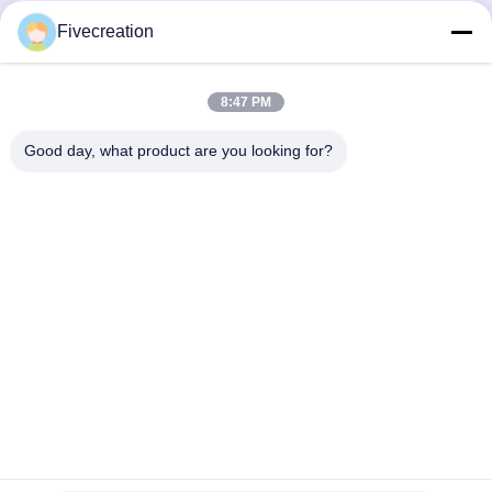
Fivecreation
전송
8:47 PM
Good day, what product are you looking for?
Shandong Fivecreation Construction
Machinery.Co., Ltd.
jennyzhao@fcm.net.cn
86-138-53728022
마이리산 도로, 가옥신 지구, 지닝 시, 산동 지방, 중국의 북
쪽 끝
중국 상등품 하부 구조 트랙 롤러 공급자. 저작권 (c) 2023-