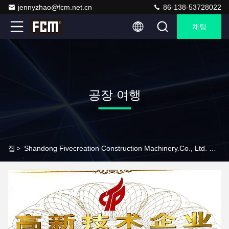
jennyzhao@fcm.net.cn
86-138-53728022
채팅
공장 여행
집
>
Shandong Fivecreation Construction Machinery.Co., Ltd. 공장 여행