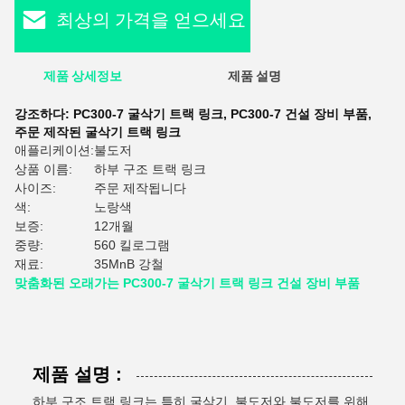
최상의 가격을 얻으세요
제품 상세정보
제품 설명
평
강조하다:
PC300-7 굴삭기 트랙 링크
,
PC300-7 건설 장비 부품
,
주문 제작된 굴삭기 트랙 링크
애플리케이션:
불도저
상품 이름:
하부 구조 트랙 링크
사이즈:
주문 제작됩니다
색:
노랑색
보증:
12개월
중량:
560 킬로그램
재료:
35MnB 강철
맞춤화된 오래가는 PC300-7 굴삭기 트랙 링크 건설 장비 부품
제품 설명 :
하부 구조 트랙 링크는 특히 굴삭기, 불도저와 불도저를 위해