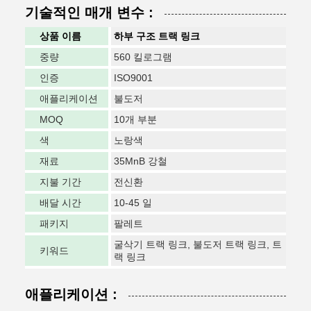
기술적인 매개 변수 :
상품 이름
하부 구조 트랙 링크
중량
560 킬로그램
인증
ISO9001
애플리케이션
불도저
MOQ
10개 부분
색
노랑색
재료
35MnB 강철
지불 기간
전신환
배달 시간
10-45 일
패키지
팔레트
굴삭기 트랙 링크, 불도저 트랙 링크, 트
키워드
랙 링크
애플리케이션 :