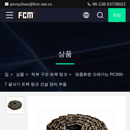
jennyzhao@fcm.net.cn
86-138-53728022
채팅
상품
집
>
상품
>
하부 구조 트랙 링크
>
맞춤화된 오래가는 PC300-
7 굴삭기 트랙 링크 건설 장비 부품