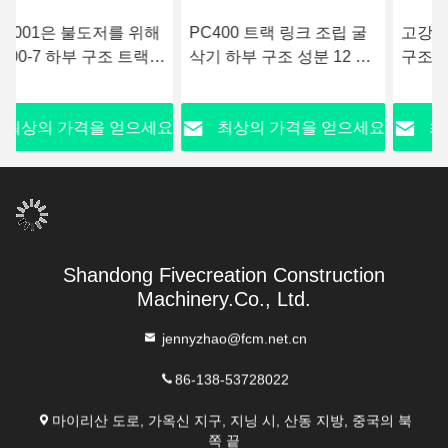
PC400 트랙 링크 조립 굴
고강도 열처리 굴삭기 하부
삭기 하부 구조 성분 12 달
구조 트랙 링크 PC200
보증
요
최상의 가격을 얻으세요
최상의 가격을 얻으세요
Shandong Fivecreation Construction
Machinery.Co., Ltd.
jennyzhao@fcm.net.cn
86-138-53728022
마이리산 도로, 가옥신 지구, 지닝 시, 산동 지방, 중국의 북
쪽 끝