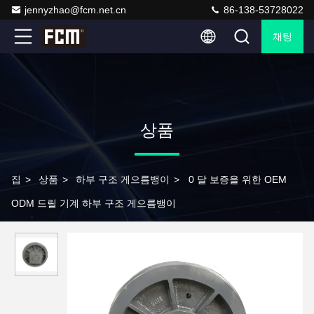
jennyzhao@fcm.net.cn
86-138-53728022
채팅
상품
집
>
상품
>
하부 구조 게으름뱅이
>
0 달 보증을 위한 OEM
ODM 드릴 기계 하부 구조 게으름뱅이