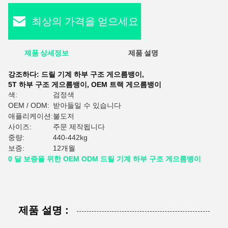
최상의 가격을 얻으세요
제품 상세정보
제품 설명
평
강조하다:
드릴 기계 하부 구조 게으름뱅이
,
5T 하부 구조 게으름뱅이
,
OEM 트랙 게으름뱅이
색:
검정색
OEM / ODM:
받아들일 수 있습니다
애플리케이션:
불도저
사이즈:
주문 제작됩니다
중량:
440-442kg
보증:
12개월
0 달 보증을 위한 OEM ODM 드릴 기계 하부 구조 게으름뱅이
제품 설명 :