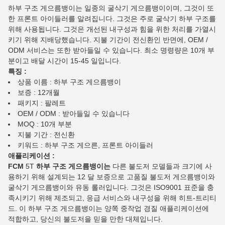
하부 구조 게으름뱅이는 일종의 굴삭기 게으름뱅이이며, 그것이 또
한 프론트 아이들러를 알려집니다. 그것은 주로 굴삭기 하부 구조를
위해 사용됩니다. 그것은 개선된 내구성과 힘을 위한 처리를 가열시
키기 위해 지배당했습니다. 지불 기간이 전신환인 반면에, OEM /
ODM 서비스는 또한 받아들일 수 있습니다. 최소 명령량은 10개 부
분이고 배달 시간이 15-45 일입니다.
특징 :
상품 이름 : 하부 구조 게으름뱅이
보증 : 12개월
패키지 : 팔레트
OEM / ODM : 받아들일 수 있습니다
MOQ : 10개 부분
지불 기간 : 전신환
키워드 : 하부 구조 게으른, 프론트 아이들러
애플리케이션 :
FCM
5T
하부 구조 게으름뱅이는
다른 불도저 모델들과 크기에 사
용하기 위해 설계되는 12 달 보증으로 고품질 불도저 게으름뱅이와
굴삭기 게으름뱅이와 유동 롤러입니다. 그것은 ISO9001 표준을 충
족시키기 위해 제조되고, 응급 서비스와 내구성을 위해 히트-트리티
드. 이 하부 구조 게으름뱅이는 양쪽 중작업 경질 애플리케이션에
적합하고, 당신의 불도저을 믿을 만한 대체입니다.