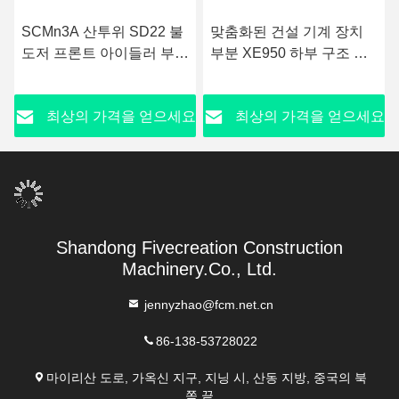
SCMn3A 산투위 SD22 불
맞춤화된 건설 기계 장치
도저 프론트 아이들러 부품
부분 XE950 하부 구조 게
시장 하부 구조 부분
으름뱅이
요
최상의 가격을 얻으세요
최상의 가격을 얻으세요
Shandong Fivecreation Construction
Machinery.Co., Ltd.
jennyzhao@fcm.net.cn
86-138-53728022
마이리산 도로, 가옥신 지구, 지닝 시, 산동 지방, 중국의 북
쪽 끝