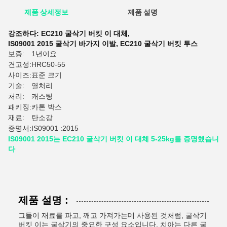
제품 상세정보
제품 설명
평
강조하다:
EC210 굴삭기 버킷 이 대체
,
IS09001 2015 굴삭기 바가지 이발
,
EC210 굴삭기 버킷 투스
보증:
1년이요
견고성:
HRC50-55
사이즈:
표준 크기
기술:
열처리
처리:
캐스팅
패키징:
카톤 박스
재료:
탄소강
증명서:
IS09001 :2015
IS09001 2015는 EC210 굴삭기 버킷 이 대체 5-25kg를 증명했습니
다
제품 설명 :
그들이 재료를 파고, 깨고 가져가는데 사용된 것처럼, 굴삭기
버킷 이는 굴삭기의 중요한 구성 요소입니다. 치아는 다른 굴