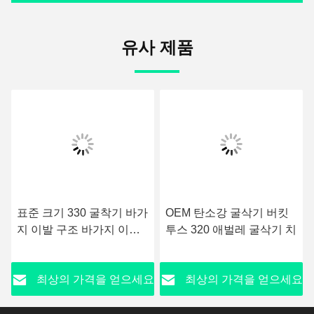
유사 제품
표준 크기 330 굴착기 바가
OEM 탄소강 굴삭기 버킷
지 이발 구조 바가지 이발
투스 320 애벌레 굴삭기 치
은 모양을 원뿔꼴로 만듭니
다
요
최상의 가격을 얻으세요
최상의 가격을 얻으세요