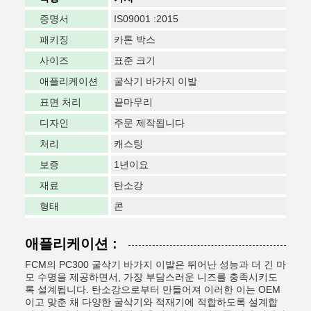
증명서
IS09001 :2015
패키징
카톤 박스
사이즈
표준 크기
애플리케이션
굴삭기 바가지 이발
표면 처리
끝마무리
디자인
주문 제작됩니다
처리
캐스팅
보증
1년이요
재료
탄소강
형태
콘
애플리케이션 :
FCM의 PC300 굴삭기 바가지 이발은 뛰어난 성능과 더 긴 마
모 수명을 제공하면서, 가장 부담스러운 니즈를 충족시키도
록 설계됩니다. 탄소강으로부터 만들어져 이러한 이는 OEM
이고 맞춘 채 다양한 굴삭기와 적재기에 적합하도록 설계합