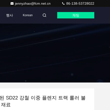
jennyzhao@fcm.net.cn
86-138-53728022
행사
채팅
Korean
된 SD22 강철 이중 플렌지 트랙 롤러 불
 재료