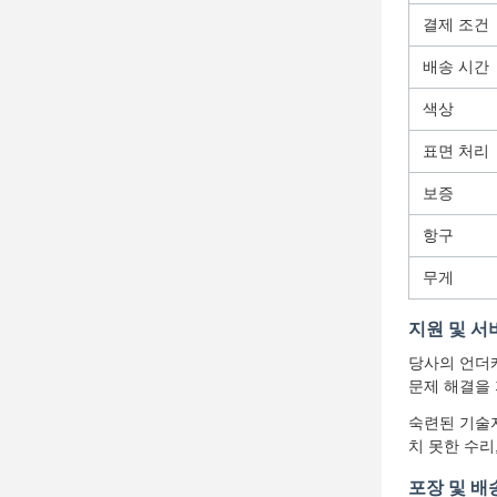
결제 조건
배송 시간
색상
표면 처리
보증
항구
무게
지원 및 서
당사의 언더
문제 해결을
숙련된 기술자
치 못한 수리
포장 및 배