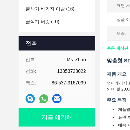
표면 처
굴삭기 바가지 이발
(16)
상품 이
굴삭기 버킷
(10)
보증:
접촉
주문 제작된 
접촉:
Ms. Zhao
맞춤형 S
전화:
13853728022
제품 개요
팩스:
86-537-3167099
언더캐리지 트
되며 월 20
주요 특징
제품명
지금 얘기해
표면 
배송 시