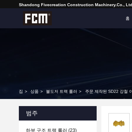
Shandong Fivecreation Construction Machinery.Co., Ltd
홈
집
>
상품
>
불도저 트랙 롤러
>
주문 제작된 SD22 강철
범주
하부 구조 트랙 롤러
(23)