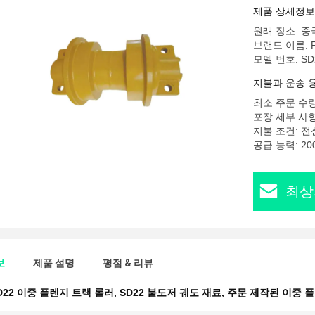
제품 상세정보
원래 장소: 중
브랜드 이름: 
모델 번호: SD
지불과 운송 
최소 주문 수량:
포장 세부 사항
지불 조건: 전신
공급 능력: 20
최상
보
제품 설명
평점 & 리뷰
D22 이중 플렌지 트랙 롤러
,
SD22 불도저 궤도 재료
,
주문 제작된 이중 