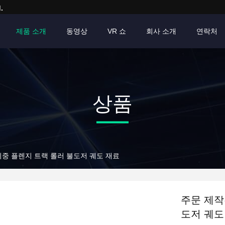
.
제품 소개
동영상
VR 쇼
회사 소개
연락처
상품
 이중 플렌지 트랙 롤러 불도저 궤도 재료
주문 제작
도저 궤도