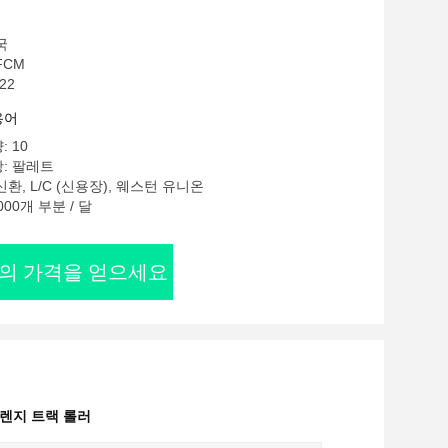
국
FCM
22
용어
 10
: 팔레트
환, L/C (신용장), 웨스턴 유니온
000개 부분 / 달
의 가격을 얻으세요
플렌지 트랙 롤러