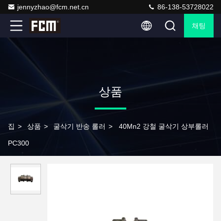
jennyzhao@fcm.net.cn
86-138-53728022
채팅
상품
집
>
상품
>
굴삭기 반송 롤러
>
40Mn2 강철 굴삭기 상부롤러
PC300