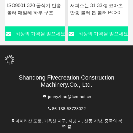
ISO9001 320 굴삭기 반송
서피스는 31-33kg 코마츠
롤러 애벌레 하부 구조 부
반송 롤러 톱 롤러 PC200
분
을 페인트를 칠했습니다
요
최상의 가격을 얻으세요
최상의 가격을 얻으세요
Shandong Fivecreation Construction
Machinery.Co., Ltd.
jennyzhao@fcm.net.cn
86-138-53728022
마이리산 도로, 가옥신 지구, 지닝 시, 산동 지방, 중국의 북
쪽 끝