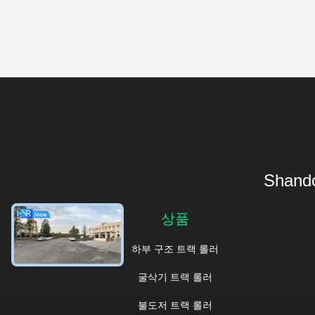
Shando
상품
하부 구조 트랙 롤러
굴삭기 트랙 롤러
불도저 트랙 롤러