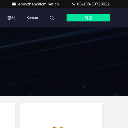
jennyzhao@fcm.net.cn
86-138-53728022
행사
채팅
Korean