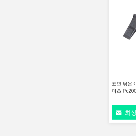
표면 닦은 
마츠 Pc20
최상