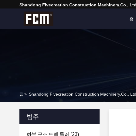
Shandong Fivecreation Construction Machinery.Co., Ltd
홈
집
>
Shandong Fivecreation Construction Machinery.Co
범주
하부 구조 트랙 롤러
(23)