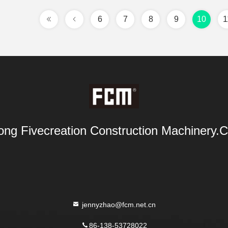
6
7
8
9
10
1
ng Fivecreation Construction Machinery.Co
jennyzhao@fcm.net.cn
86-138-53728022