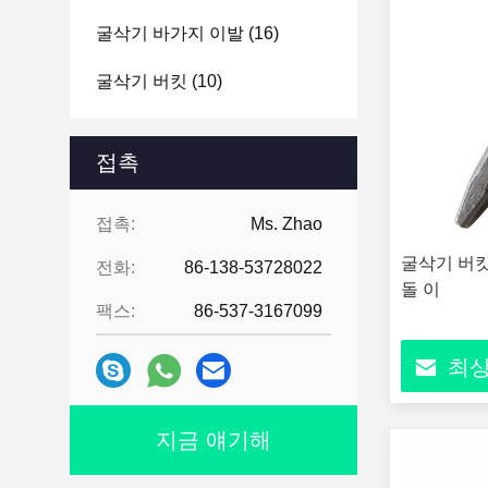
굴삭기 바가지 이발
(16)
굴삭기 버킷
(10)
접촉
접촉:
Ms. Zhao
굴삭기 버킷
전화:
86-138-53728022
돌 이
팩스:
86-537-3167099
최상
지금 얘기해